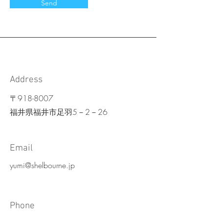
Send
Address
〒918-8007
福井県福井市足羽5－2－26
Email
yumi@shelbourne.jp
Phone